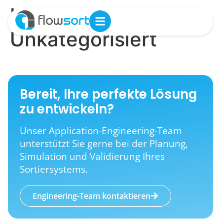
Kategorie:
Unkategorisiert
Bereit, Ihre perfekte Lösung
zu entwickeln?
Unser Application-Engineering-Team
unterstützt Sie gerne bei der Planung,
Simulation und Validierung Ihres
Sortiersystems.
Engineering-Team kontaktieren