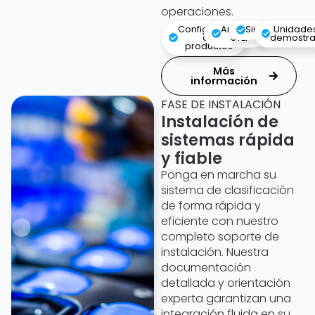
operaciones.
Configurador
Archivos
Simulaciones
Unidade
de
STEP
demostra
productos
Más
información
FASE DE INSTALACIÓN
Instalación de
sistemas rápida
y fiable
Ponga en marcha su
sistema de clasificación
de forma rápida y
eficiente con nuestro
completo soporte de
instalación. Nuestra
documentación
detallada y orientación
experta garantizan una
integración fluida en su