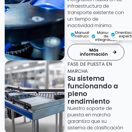
infraestructura de
transporte existente con
un tiempo de
inactividad mínimo.
Manuales de
Manuales
Orientac
instrucciones
de
expert
integración
Más
información
FASE DE PUESTA EN
MARCHA
Su sistema
funcionando a
pleno
rendimiento
Nuestro soporte de
puesta en marcha
garantiza que su
sistema de clasificación